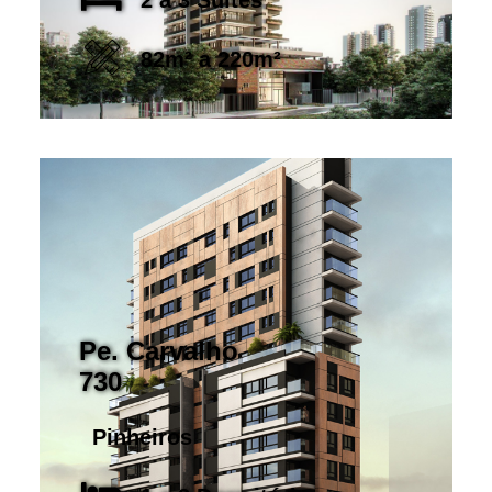
2 a 3 Suítes
82m² a 220m²
Pe. Carvalho
730
Pinheiros