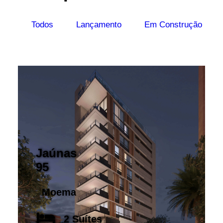
Todos
Lançamento
Em Construção
Jaúnas
95
Moema
2 Suítes