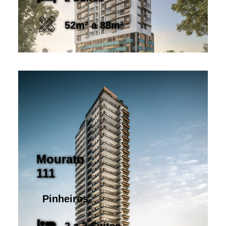
52m² a 88m²
Mourato
111
Pinheiros