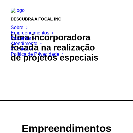
DESCUBRA A FOCAL INC
Sobre
Empreendimentos
Uma incorporadora
Parcerias
Atendimento
focada na realização
Clientes
Política de Privacidade
de projetos especiais
Empreendimentos