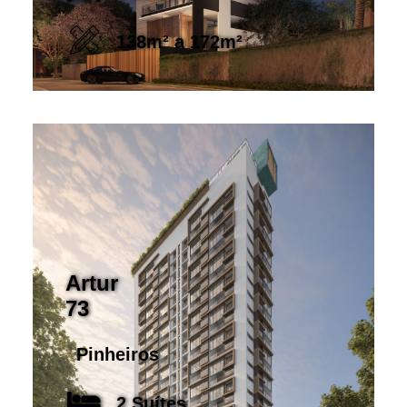
138m² a 172m²
Artur
73
Pinheiros
2 Suítes