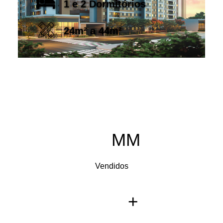
1 e 2 Dormitórios
24m² a 44m²
MM
Vendidos
+