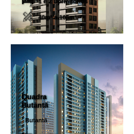
1 e 2 Dormitórios
40m² a 105m²
Quadra
Butantã
Butantã