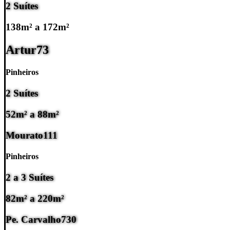
2 Suítes
138m² a 172m²
Artur
73
Pinheiros
2 Suítes
52m² a 88m²
Mourato
111
Pinheiros
2 a 3 Suítes
82m² a 220m²
Pe. Carvalho
730