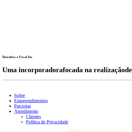
Sobre
Empreendimentos
Parcerias
Atendimento
Clientes
Política de Privacidade
Descubra a Focal Inc
Uma incorporadora
focada na realização
de
Sobre
Empreendimentos
Parcerias
Atendimento
Clientes
Política de Privacidade