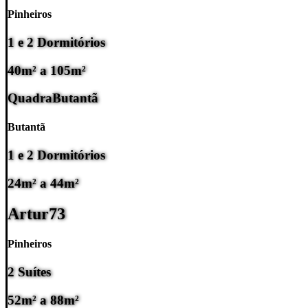
Pinheiros
1 e 2 Dormitórios
40m² a 105m²
Quadra
Butantã
Butantã
1 e 2 Dormitórios
24m² a 44m²
Artur
73
Pinheiros
2 Suítes
52m² a 88m²