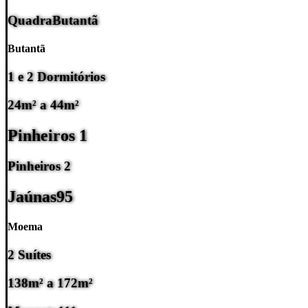
Quadra
Butantã
Butantã
1 e 2 Dormitórios
24m² a 44m²
Pinheiros 1
Pinheiros 2
Jaúnas
95
Moema
2 Suítes
138m² a 172m²