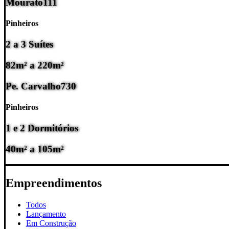
Mourato
111
Pinheiros
2 a 3 Suítes
82m² a 220m²
Pe. Carvalho
730
Pinheiros
1 e 2 Dormitórios
40m² a 105m²
Empreendimentos
Todos
Lançamento
Em Construção