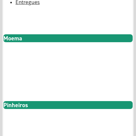
Entregues
Jaúnas
95
Moema
2 Suítes
138m² a 172m²
Artur
73
Pinheiros
2 Suítes
52m² a 88m²