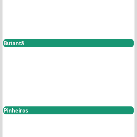
40m² a 105m²
Quadra
Butantã
Butantã
1 e 2 Dormitórios
24m² a 44m²
Artur
73
Pinheiros
2 Suítes