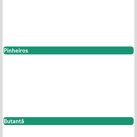
82m² a 220m²
Pe. Carvalho
730
Pinheiros
1 e 2 Dormitórios
40m² a 105m²
Quadra
Butantã
Butantã